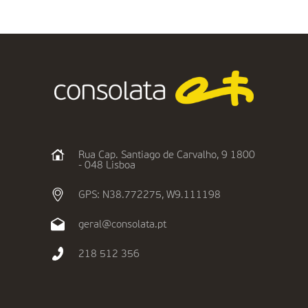
Rua Cap. Santiago de Carvalho, 9 1800
- 048 Lisboa
GPS: N38.772275, W9.111198
geral@consolata.pt
218 512 356