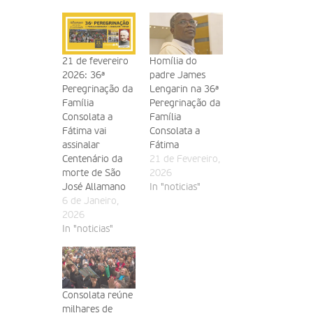
21 de fevereiro
Homília do
2026: 36ª
padre James
Peregrinação da
Lengarin na 36ª
Família
Peregrinação da
Consolata a
Família
Fátima vai
Consolata a
assinalar
Fátima
Centenário da
21 de Fevereiro,
morte de São
2026
José Allamano
In "noticias"
6 de Janeiro,
2026
In "noticias"
Consolata reúne
milhares de