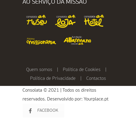
AO SERVIÇO DA MISSÃO
Quem somos
|
Política de Cookies
|
Política de Privacidade
|
Contactos
Consolata © 2021 | Todos os direitos
reservados. Desenvolvido por:
Yourplace.pt
FACEBOOK