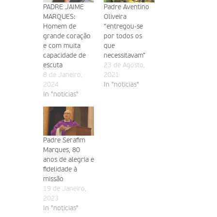
PADRE JAIME
Padre Aventino
MARQUES:
Oliveira
Homem de
“entregou-se
grande coração
por todos os
e com muita
que
capacidade de
necessitavam”
escuta
23 de Agosto,
8 de Janeiro,
2021
2024
In "noticias"
In "noticias"
Padre Serafim
Marques, 80
anos de alegria e
fidelidade à
missão
19 de Janeiro,
2023
In "noticias"