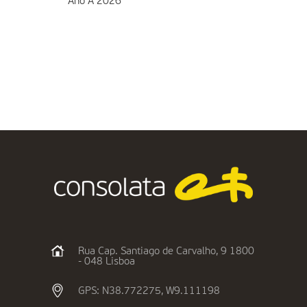
Ano A 2026
Rua Cap. Santiago de Carvalho, 9 1800
- 048 Lisboa
GPS: N38.772275, W9.111198