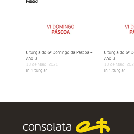
Related
Liturgia do 6º Domingo da Páscoa –
Liturgia do 6º 
Ano B
Ano B
13 de Maio, 2021
13 de Maio, 202
In "liturgia"
In "liturgia"