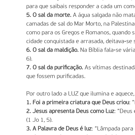
para que saibais responder a cada um como 
5. O sal da morte.
A água salgada não mata 
camadas de sal do Mar Morto, na Palestina
como para os Gregos e Romanos, quando s
cidade conquistada e arrasada, deitava-se s
6. O sal da maldição.
Na Bíblia fala-se vári
6).
7. O sal da purificação.
As vítimas destinad
que fossem purificadas.
Por outro lado a LUZ que ilumina e aquece
1. Foi a primeira criatura que Deus criou
: 
2. Jesus apresenta Deus como Luz
: “Deus 
(1 Jo 1, 5).
3. A Palavra de Deus é luz
: “Lâmpada para 