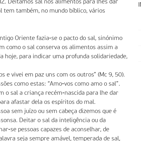
UZ. Deitamos sal nos alimentos para lhes dar
al tem também, no mundo bíblico, vários
tigo Oriente fazia-se o pacto do sal, sinónimo
ssim como o sal conserva os alimentos assim a
da hoje, para indicar uma profunda solidariedade,
s e vivei em paz uns com os outros” (Mc 9, 50).
ssões como estas: “Amo-vos como amo o sal”.
m o sal a criança recém-nascida para lhe dar
para afastar dela os espíritos do mal.
soa sem juízo ou sem cabeça dizemos que é
sonsa. Deitar o sal da inteligência ou da
ornar-se pessoas capazes de aconselhar, de
palavra seja sempre amável, temperada de sal,