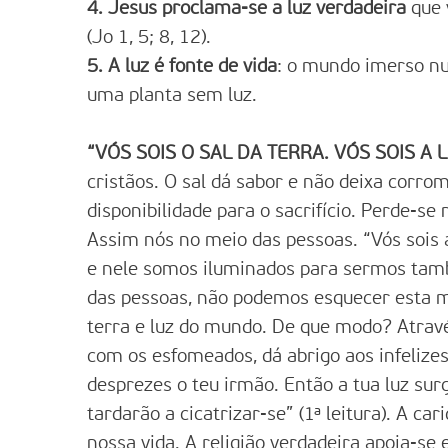
4. Jesus proclama-se a luz verdadeira
que 
(Jo 1, 5; 8, 12).
5. A luz é fonte de vida
: o mundo imerso n
uma planta sem luz.
“VÓS SOIS O SAL DA TERRA. VÓS SOIS A
cristãos. O sal dá sabor e não deixa corrom
disponibilidade para o sacrifício. Perde-se
Assim nós no meio das pessoas. “Vós sois a
e nele somos iluminados para sermos tamb
das pessoas, não podemos esquecer esta mi
terra e luz do mundo. De que modo? Atravé
com os esfomeados, dá abrigo aos infelize
desprezes o teu irmão. Então a tua luz sur
tardarão a cicatrizar-se” (1ª leitura). A ca
nossa vida. A religião verdadeira apoia-se