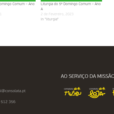
 Domingo Comum – Ano
Liturgia do 5º Domingo Comum – Ano
A
1
2 de Fevereiro, 2023
In "liturgia"
AO SERVIÇO DA MISSÃ
l@consolata.pt
 512 356