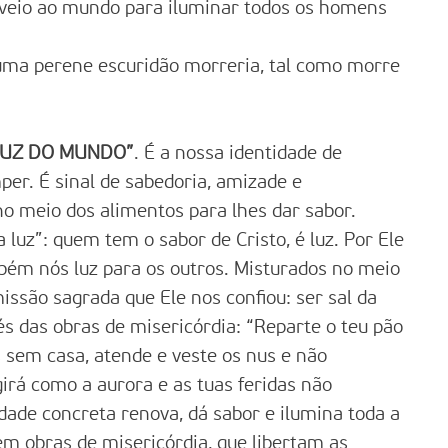
veio ao mundo para iluminar todos os homens
uma perene escuridão morreria, tal como morre
 LUZ DO MUNDO”
. É a nossa identidade de
per. É sinal de sabedoria, amizade e
 no meio dos alimentos para lhes dar sabor.
 luz”: quem tem o sabor de Cristo, é luz. Por Ele
ém nós luz para os outros. Misturados no meio
ssão sagrada que Ele nos confiou: ser sal da
s das obras de misericórdia: “Reparte o teu pão
s sem casa, atende e veste os nus e não
girá como a aurora e as tuas feridas não
ridade concreta renova, dá sabor e ilumina toda a
 em obras de misericórdia, que libertam as