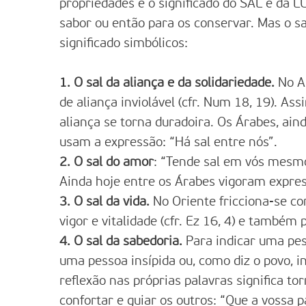
propriedades e o significado do SAL e da L
sabor ou então para os conservar. Mas o s
significado simbólicos:
1. O sal da aliança e da solidariedade.
No An
de aliança inviolável (cfr. Num 18, 19). A
aliança se torna duradoira. Os Árabes, ain
usam a expressão: “Há sal entre nós”.
2. O sal do amor
: “Tende sal em vós mesmo
Ainda hoje entre os Árabes vigoram expre
3. O sal da vida.
No Oriente fricciona-se co
vigor e vitalidade (cfr. Ez 16, 4) e também 
4. O sal da sabedoria.
Para indicar uma pes
uma pessoa insípida ou, como diz o povo, in
reflexão nas próprias palavras significa t
confortar e guiar os outros: “Que a vossa 