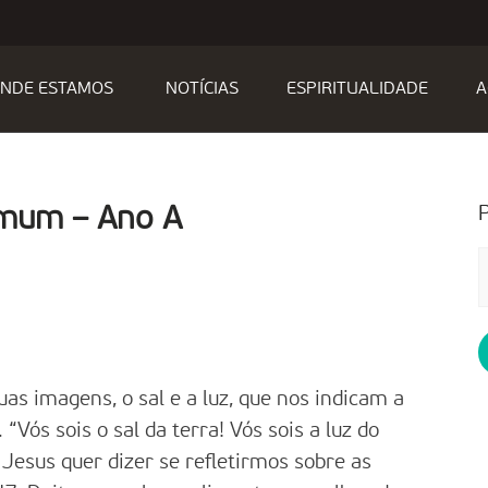
NDE ESTAMOS
NOTÍCIAS
ESPIRITUALIDADE
A
omum – Ano A
P
p
 imagens, o sal e a luz, que nos indicam a
“Vós sois o sal da terra! Vós sois a luz do
sus quer dizer se refletirmos sobre as