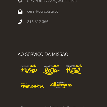
GPS: N38.772275, W9.111198
geral@consolata.pt
218 512 356
AO SERVIÇO DA MISSÃO