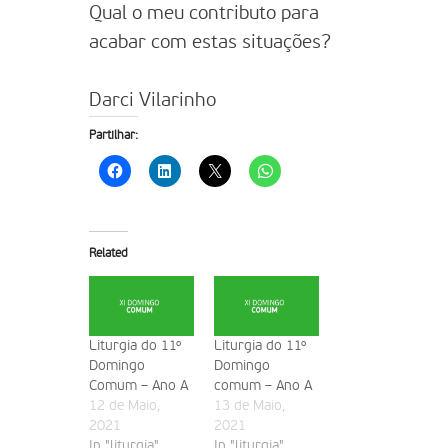
Qual o meu contributo para
acabar com estas situações?
Darci Vilarinho
Partilhar:
Related
Liturgia do 11º
Liturgia do 11º
Domingo
Domingo
Comum – Ano A
comum – Ano A
12 de Maio,
13 de Maio,
2021
2021
In "liturgia"
In "liturgia"