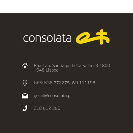
Rua Cap. Santiago de Carvalho, 9 1800
- 048 Lisboa
GPS: N38.772275, W9.111198
geral@consolata.pt
218 512 356