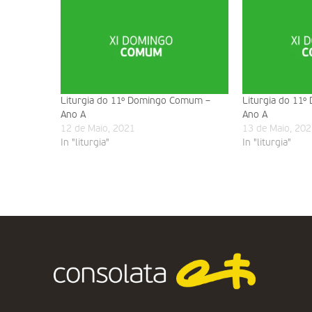
Liturgia do 11º Domingo Comum –
Liturgia do 11
Ano A
Ano A
12 de Maio, 2021
13 de Maio, 202
In "liturgia"
In "liturgia"