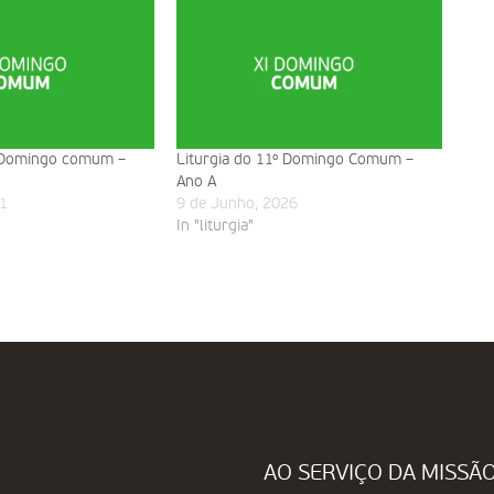
º Domingo comum –
Liturgia do 11º Domingo Comum –
Ano A
1
9 de Junho, 2026
In "liturgia"
AO SERVIÇO DA MISSÃ