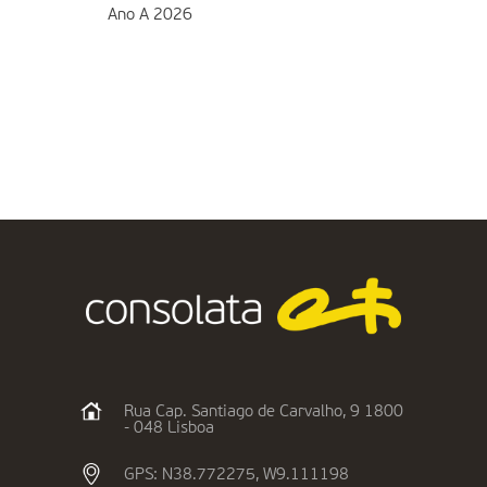
Ano A 2026
Rua Cap. Santiago de Carvalho, 9 1800
- 048 Lisboa
GPS: N38.772275, W9.111198