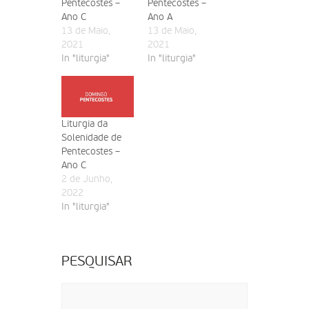
Pentecostes –
Pentecostes –
Ano C
Ano A
13 de Maio,
13 de Maio,
2021
2021
In "liturgia"
In "liturgia"
Liturgia da
Solenidade de
Pentecostes –
Ano C
2 de Junho,
2022
In "liturgia"
PESQUISAR
Pesquisar