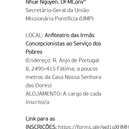
Nhue Nguyen, OFMConv ⃰
Secretário-Geral da União
Missionária Pontifícia (UMP)
LOCAL:
Anfiteatro das Irmãs
Concepcionistas ao Serviço dos
Pobres
(Endereço: R. Anjo de Portugal
8, 2495-415 Fátima; a poucos
metros da Casa Nossa Senhora
das Dores)
ALOJAMENTO: A cargo de cada
inscrito/a
Link para as
INSCRIÇÕES:
https://forms.gle/wd1qXHM