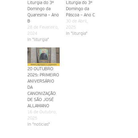
Liturgia do 3º
Liturgia do 3º
Domingo da
Domingo da
Quaresma – Ano
Páscoa – Ano C
B
30 de Abril,
28 de Fevereiro,
2025
2024
In "liturgia"
In "liturgia"
20 OUTUBRO
2025: PRIMEIRO
ANIVERSÁRIO
DA
CANONIZAÇÃO
DE SÃO JOSÉ
ALLAMANO
16 de Outubro,
2025
In "noticias"