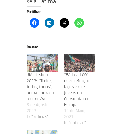
se a Fátima.
Partilhar:
Related
JMJ Lisboa
“Fátima 100”
2023: “Todos,
quer reforçar
todos, todos”,
laços entre
numa Jornada
jovens da
memorável
Consolata na
8 de Agosto,
Europa
2023
12 de Maio,
In "noticias"
2021
In "noticias"