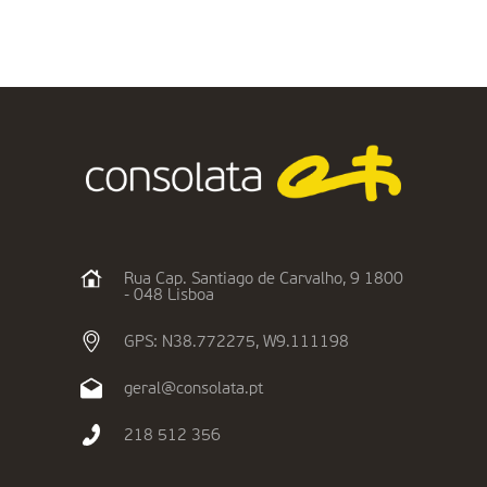
Rua Cap. Santiago de Carvalho, 9 1800
- 048 Lisboa
GPS: N38.772275, W9.111198
geral@consolata.pt
218 512 356