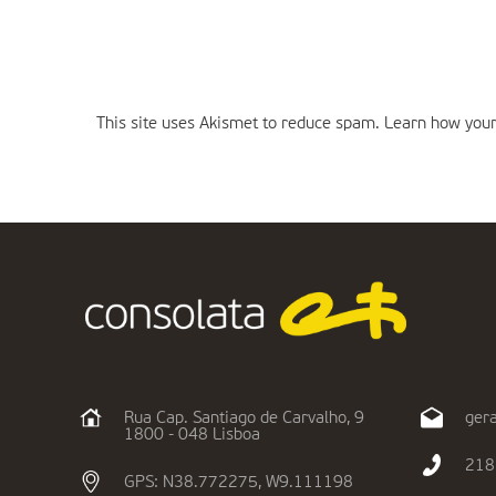
This site uses Akismet to reduce spam.
Learn how your
Rua Cap. Santiago de Carvalho, 9
gera
1800 - 048 Lisboa
218
GPS: N38.772275, W9.111198