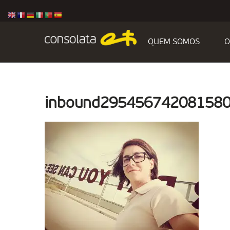
QUEM SOMOS
O
inbound29545674208158