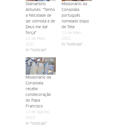
Diamantino
Missionário da
Antunes: “Tenho
Consolata
a felicidade de
português
ser otimista e de
nomeado bispo
Deus me dar
de Tete
força”
13 de Maio,
13 de Maio,
2021
2021
In "noticias"
In "noticias"
Missionário da
Consolata
recebe
condecoração
do Papa
Francisco
17 de Agosto,
2023
In "noticias"