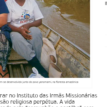
 tem-se desenvolvido junto do povo yanomami, na floresta amazónica
rar no Instituto das Irmãs Missionárias
ssão religiosa perpétua. A vida