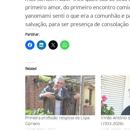
primeiro amor, do primeiro encontro comi
yanomami senti o que era a comunhão e pa
salvação, para ser presença de consolação
Partilhar:
Related
Primeira profissão religiosa da Lígia
Irmão António d
Cipriano
(1933-2026)
13 de Maio, 2021
1 de Junho, 20