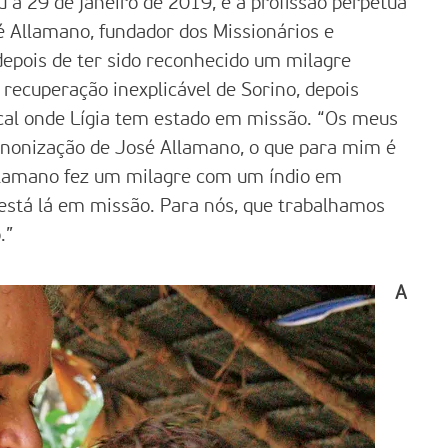
 a 29 de janeiro de 2019, e a profissão perpétua
 Allamano, fundador dos Missionários e
depois de ter sido reconhecido um milagre
 recuperação inexplicável de Sorino, depois
ocal onde Lígia tem estado em missão. “Os meus
nonização de José Allamano, o que para mim é
Allamano fez um milagre com um índio em
 está lá em missão. Para nós, que trabalhamos
.”
A