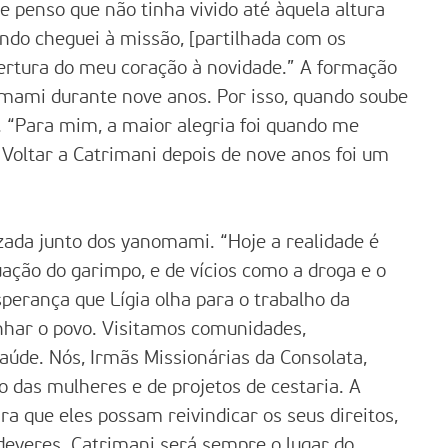
e penso que não tinha vivido até àquela altura
ndo cheguei à missão, [partilhada com os
bertura do meu coração à novidade.” A formação
nomami durante nove anos. Por isso, quando soube
e. “Para mim, a maior alegria foi quando me
Voltar a Catrimani depois de nove anos foi um
izada junto dos yanomami. “Hoje a realidade é
uação do garimpo, e de vícios como a droga e o
perança que Lígia olha para o trabalho da
har o povo. Visitamos comunidades,
úde. Nós, Irmãs Missionárias da Consolata,
as mulheres e de projetos de cestaria. A
ra que eles possam reivindicar os seus direitos,
deveres. Catrimani será sempre o lugar do