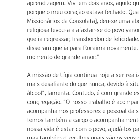
aprendizagem. Vivi em dois anos, aquilo qu
porque o meu coração estava fechado. Qua
Missionários da Consolata], deu-se uma a
religiosa levou-a a afastar-se do povo ya
que ia regressar, transbordou de felicidad
disseram que ia para Roraima novamente. 
momento de grande amor.”
A missão de Lígia continua hoje a ser real
mais desafiante do que nunca, devido à sit
álcool”, lamenta. Contudo, é com grande es
congregação. “O nosso trabalho é acompan
acompanhamos professores e pessoal da sa
temos também a cargo o acompanhamento d
nossa vida é estar com o povo, ajudá-los pa
mas também dizer-lhes quais são os seus 