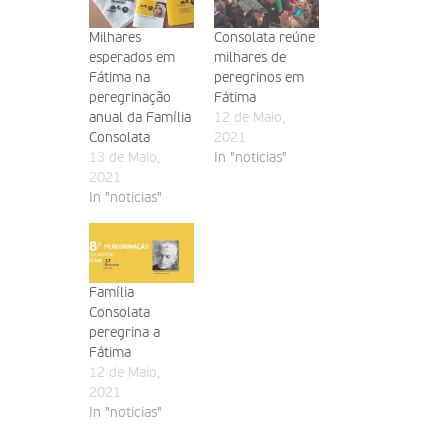
Milhares
Consolata reúne
esperados em
milhares de
Fátima na
peregrinos em
peregrinação
Fátima
anual da Família
12 de Maio,
Consolata
2021
13 de Maio,
In "noticias"
2021
In "noticias"
Família
Consolata
peregrina a
Fátima
12 de Maio,
2021
In "noticias"