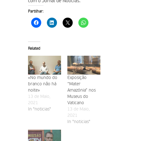
com o Jornal de Notícias.
Partilhar:
Related
«No mundo do
Exposição
branco não há
“Mater
noite»
Amazónia” nos
13 de Maio,
Museus do
2021
Vaticano
In "noticias"
13 de Maio,
2021
In "noticias"