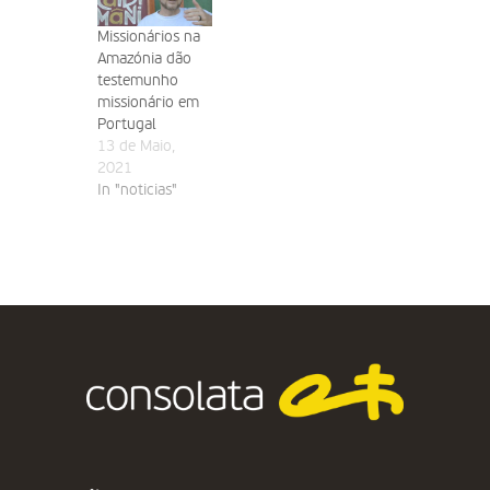
Missionários na
Amazónia dão
testemunho
missionário em
Portugal
13 de Maio,
2021
In "noticias"