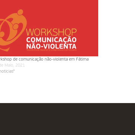
kshop de comunicação não-violenta em Fátima
de Maio, 2021
noticias"