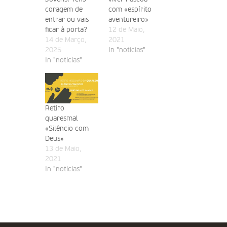
coragem de
com «espírito
entrar ou vais
aventureiro»
ficar à porta?
12 de Maio,
14 de Março,
2021
2025
In "noticias"
In "noticias"
Retiro
quaresmal
«Silêncio com
Deus»
13 de Maio,
2021
In "noticias"