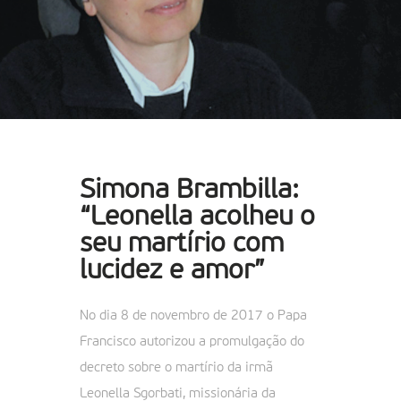
Simona Brambilla:
“Leonella acolheu o
seu martírio com
lucidez e amor”
No dia 8 de novembro de 2017 o Papa
Francisco autorizou a promulgação do
decreto sobre o martírio da irmã
Leonella Sgorbati, missionária da