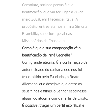
Consolata, abrindo portas à sua
beatificação, que vai ter lugar a 26 de
maio 2018, em Placência, Itália. A
propósito, entrevistamos a irmã Simona
Brambilla, superiora-geral das
Missionárias da Consolata
Como é que a sua congregação vê a
beatificação da irmã Leonella?
Com grande alegria. É a confirmação da
autenticidade do carisma que nos foi
transmitido pelo Fundador, o Beato
Allamano, que desejava que entre os
seus filhos e filhas, o Senhor escolhesse
algum ou alguma como mártir de Cristo.
É possível traçar um perfil espiritual e