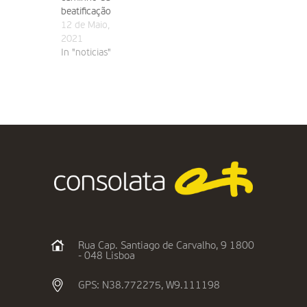
beatificação
12 de Maio,
2021
In "noticias"
Rua Cap. Santiago de Carvalho, 9 1800
- 048 Lisboa
GPS: N38.772275, W9.111198