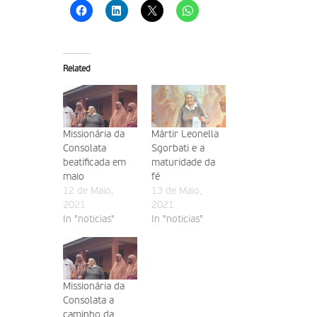
Related
Missionária da
Mártir Leonella
Consolata
Sgorbati e a
beatificada em
maturidade da
maio
fé
12 de Maio,
13 de Maio,
2021
2021
In "noticias"
In "noticias"
Missionária da
Consolata a
caminho da