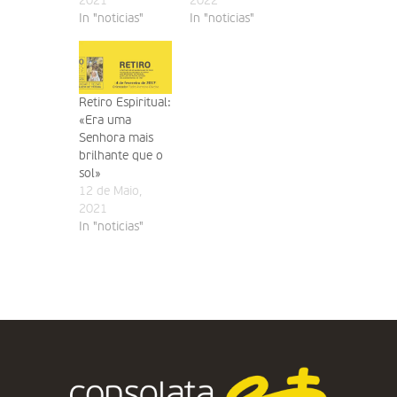
2021
2022
In "noticias"
In "noticias"
Retiro Espiritual:
«Era uma
Senhora mais
brilhante que o
sol»
12 de Maio,
2021
In "noticias"