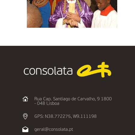
Rua Cap. Santiago de Carvalho, 9 1800
- 048 Lisboa
GPS: N38.772275, W9.111198
geral@consolata.pt