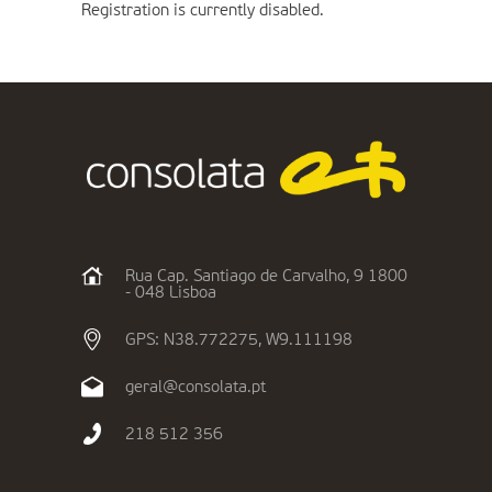
Registration is currently disabled.
Rua Cap. Santiago de Carvalho, 9 1800
- 048 Lisboa
GPS: N38.772275, W9.111198
geral@consolata.pt
218 512 356