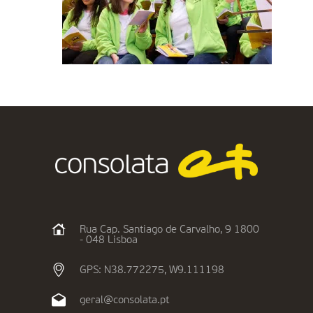
Rua Cap. Santiago de Carvalho, 9 1800
- 048 Lisboa
GPS: N38.772275, W9.111198
geral@consolata.pt