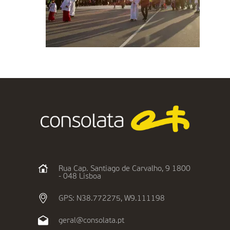
Rua Cap. Santiago de Carvalho, 9 1800
- 048 Lisboa
GPS: N38.772275, W9.111198
geral@consolata.pt