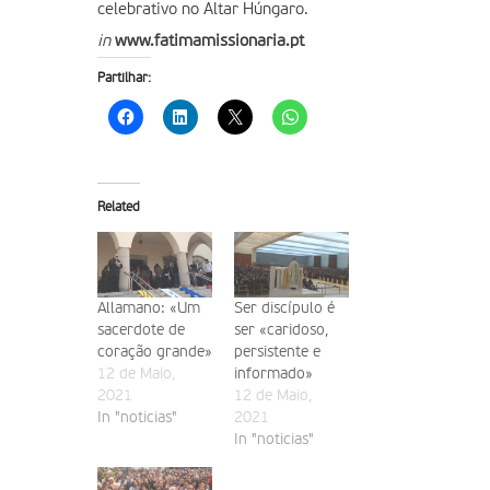
celebrativo no Altar Húngaro.
in
www.fatimamissionaria.pt
Partilhar:
Related
Allamano: «Um
Ser discípulo é
sacerdote de
ser «caridoso,
coração grande»
persistente e
12 de Maio,
informado»
2021
12 de Maio,
In "noticias"
2021
In "noticias"