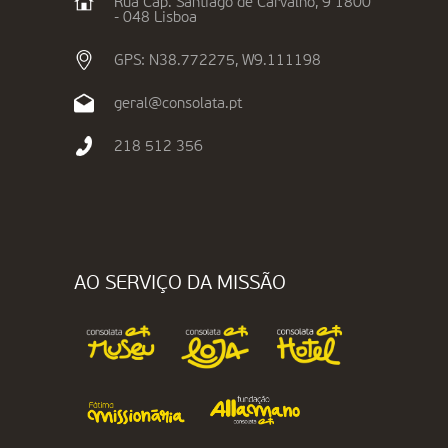
Rua Cap. Santiago de Carvalho, 9 1800
- 048 Lisboa
GPS: N38.772275, W9.111198
geral@consolata.pt
218 512 356
AO SERVIÇO DA MISSÃO