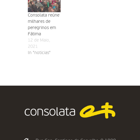
Consolata reúne
milhares de
peregrinos em
Fátima
12 de Maio,
2021
In "noticias"