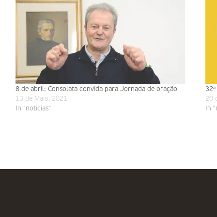
8 de abril: Consolata convida para Jornada de oração
32ª
13 de Maio, 2021
20 
In "noticias"
In "