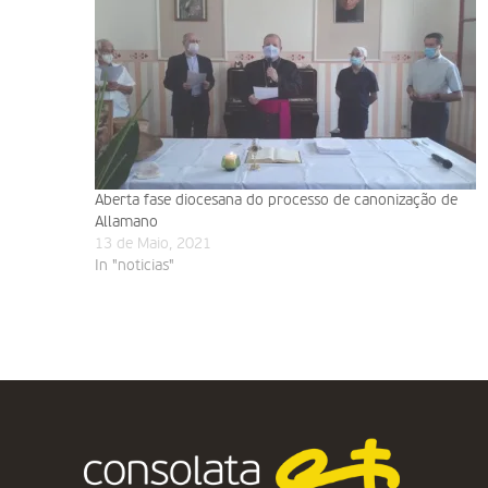
Aberta fase diocesana do processo de canonização de
Allamano
13 de Maio, 2021
In "noticias"