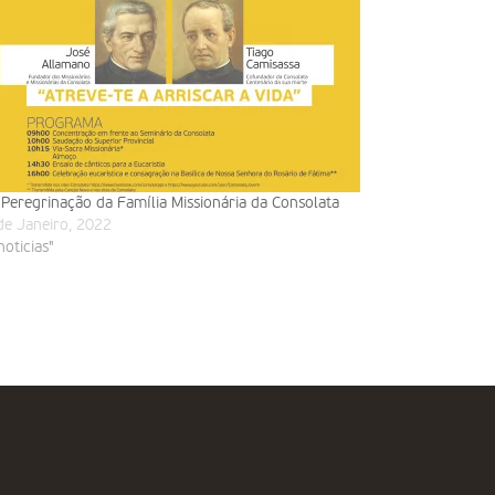
 Peregrinação da Família Missionária da Consolata
de Janeiro, 2022
noticias"