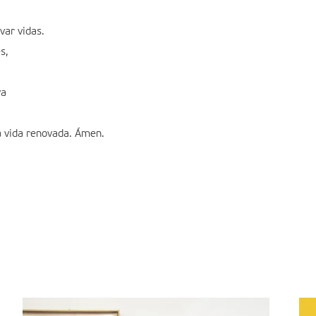
var vidas.
s,
va
a vida renovada. Ámen.