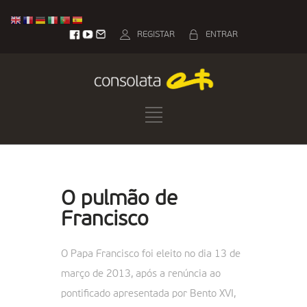
REGISTAR
ENTRAR
O pulmão de
Francisco
O Papa Francisco foi eleito no dia 13 de
março de 2013, após a renúncia ao
pontificado apresentada por Bento XVI,