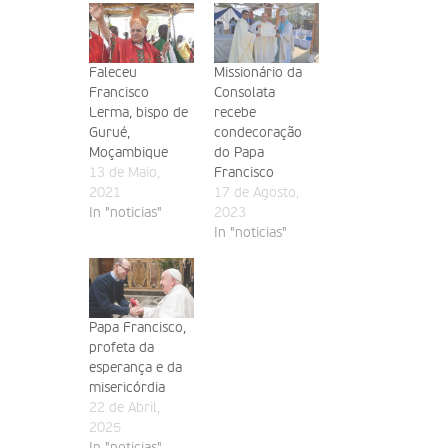
Faleceu
Missionário da
Francisco
Consolata
Lerma, bispo de
recebe
Gurué,
condecoração
Moçambique
do Papa
13 de Maio,
Francisco
2021
17 de Agosto,
In "noticias"
2023
In "noticias"
Papa Francisco,
profeta da
esperança e da
misericórdia
22 de Abril,
2025
In "noticias"