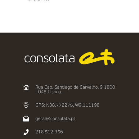
Rua Cap. Santiago de Carvalho, 9 1800
- 048 Lisboa
GPS: N38.772275, W9.111198
geral@consolata.pt
218 512 356