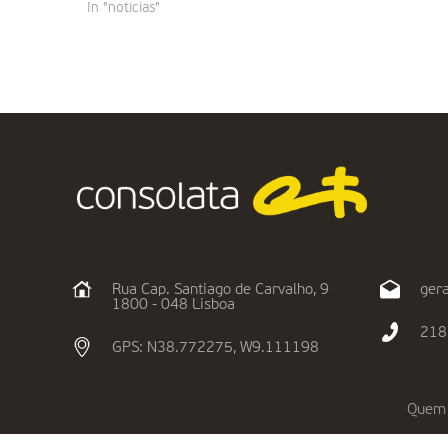
In "noticias"
Rua Cap. Santiago de Carvalho, 9
gera
1800 - 048 Lisboa
218
GPS: N38.772275, W9.111198
Quem