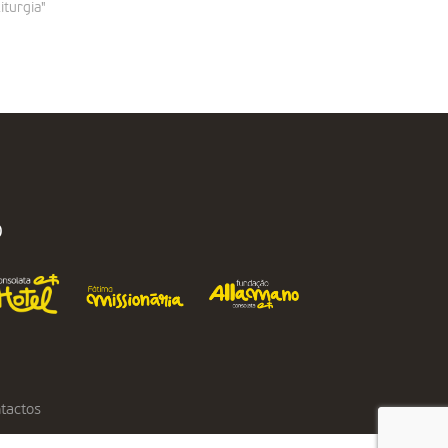
liturgia"
O
tactos