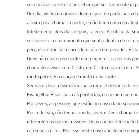
secundária comecei a perceber que ser sacerdote ia pa
Um dia, visitei um jovem doente que me pediu para c
a mim para chamar o padre, e não falou com os catequi
Infelizmente, dois dias depois, faleceu. A notícia 
seriamente o chamamento que sentia dentro de mim e de
perguntam-me se o sacerdote não é um pecador. É clar
Deus não chama somente o inteligente, chama-nos para 
chamado a viver com Cristo, em Cristo e para Cristo.
muito peixe. E a oração é muito importante.
Ser sacerdote missionário, para mim, é deixar tudo e s
Evangelho. É sair para as periferias, o que nem sempre
Por vezes, as pessoas que estão ao nosso lado só quere
Por tudo isto, não tenhas medo, jovem. Deus chama-te h
diferente das outras missões. Deus conhece-te muito b
caminhos certos. Por isso neste novo ano decide e se