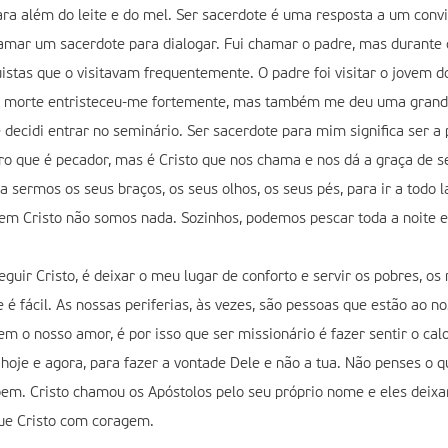
ra além do leite e do mel. Ser sacerdote é uma resposta a um convi
hamar um sacerdote para dialogar. Fui chamar o padre, mas durante
stas que o visitavam frequentemente. O padre foi visitar o jovem do
da sua morte entristeceu-me fortemente, mas também me deu uma gra
cidi entrar no seminário. Ser sacerdote para mim significa ser a 
o que é pecador, mas é Cristo que nos chama e nos dá a graça de s
sermos os seus braços, os seus olhos, os seus pés, para ir a todo l
 Sem Cristo não somos nada. Sozinhos, podemos pescar toda a noite
eguir Cristo, é deixar o meu lugar de conforto e servir os pobres, o
 é fácil. As nossas periferias, às vezes, são pessoas que estão ao n
m o nosso amor, é por isso que ser missionário é fazer sentir o cal
oje e agora, para fazer a vontade Dele e não a tua. Não penses o qu
em. Cristo chamou os Apóstolos pelo seu próprio nome e eles deixar
gue Cristo com coragem.