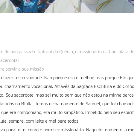
o do ano passado. Natural do Quénia, o missionário da Consolata d
acerdotal
ra servir a sua missão
a fazer a sua vontade. Não porque era o melhor, mas porque Ele qu
meu chamamento vocacional. Através da Sagrada Escritura e do Corpo 
to. Sou sacerdote, mas sei muito bem que não estou na minha barca,
latados na Bíblia. Temos o chamamento de Samuel, que foi chama
, que era comboniano, era muito simpático. Impelido pelo seu espír
luía, sempre, com leite e mel para todos.
sava para mim: como é bom ser missionário. Naquele momento, a mot