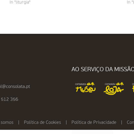
In "liturgia"
In "
AO SERVIÇO DA MISSÃ
l@consolata.pt
 512 356
 somos
|
Política de Cookies
|
Política de Privacidade
|
Con