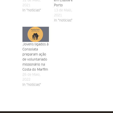
12 de Maio,
em Lisboa e
2021
Porto
In "noticias"
13 de Maio,
2021
In "noticias"
Jovens ligados à
Consolata
preparam ação
de voluntariado
missionário na
Costa do Marfim
26 de Maio,
2022
In "noticias"