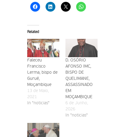
Related
Faleceu
D. OSÓRIO
Francisco
AFONSO IMC,
Lerma, bispo de
BISPO DE
Gurué,
QUELIMANE,
Moçambique
ASSASSINADO
13 de Maio,
EM
2021
MOÇAMBIQUE
In "noticias"
6 de Junho,
2026
In "noticias"