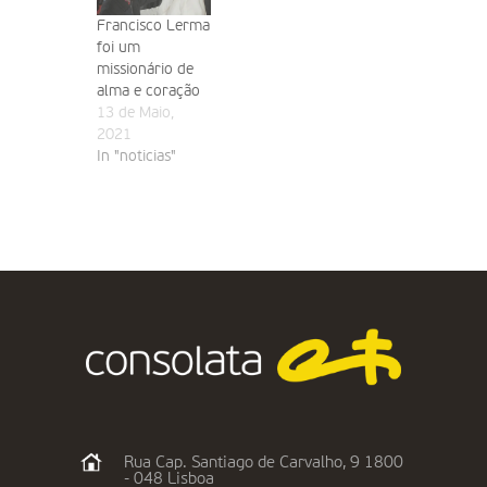
Francisco Lerma
foi um
missionário de
alma e coração
13 de Maio,
2021
In "noticias"
Rua Cap. Santiago de Carvalho, 9 1800
- 048 Lisboa