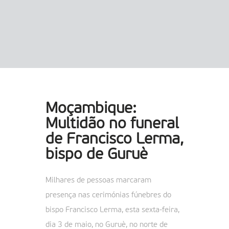
Moçambique:
Multidão no funeral
de Francisco Lerma,
bispo de Guruè
Milhares de pessoas marcaram
presença nas cerimónias fúnebres do
bispo Francisco Lerma, esta sexta-feira,
dia 3 de maio, no Guruè, no norte de