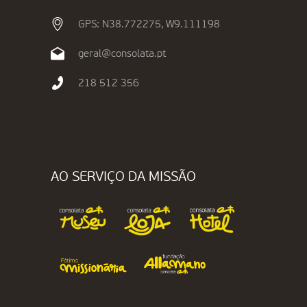
GPS: N38.772275, W9.111198
geral@consolata.pt
218 512 356
AO SERVIÇO DA MISSÃO