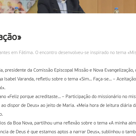
ação»
ntes em Fátima. O encontro desenvolveu-se inspirado no tema «Mis
a, presidente da Comissão Episcopal Missão e Nova Evangelização, q
a Isabel Varanda, refletiu sobre o tema «Sim… Faça-se… – Aceitação 
l».
no «Feliz porque acreditaste… – Participação do missionário no mist
ao dispor de Deus» ao jeito de Maria. «Meia hora de leitura diária d
o.
rios da Boa Nova, partilhou uma reflexão sobre o tema «A minha al
iência de Deus é que estamos aptos a narrar Deus», sublinhou o tam