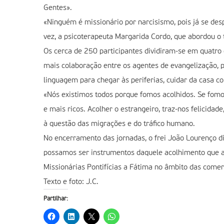
Gentes».
«Ninguém é missionário por narcisismo, pois já se desp
vez, a psicoterapeuta Margarida Cordo, que abordou 
Os cerca de 250 participantes dividiram-se em quatro 
mais colaboração entre os agentes de evangelização, pr
linguagem para chegar às periferias, cuidar da casa co
«Nós existimos todos porque fomos acolhidos. Se fomo
e mais ricos. Acolher o estrangeiro, traz-nos felicida
à questão das migrações e do tráfico humano.
No encerramento das jornadas, o frei João Lourenço dis
possamos ser instrumentos daquele acolhimento que ab
Missionárias Pontifícias a Fátima no âmbito das come
Texto e foto: J.C.
Partilhar: