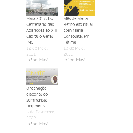
Maio 2017: Do
Mês de Maria:
Centenário das
Retiro espiritual
Aparições ao XIII
com Maria
Capítulo Geral
Consolata, em
IMC
Fátima
12 de Maio,
13 de Maio,
2021
2021
In "noticias"
In "noticias"
Ordenação
diaconal do
seminarista
Delphinus
5 de Dezembro,
2022
In "noticias"