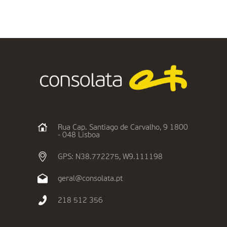
Rua Cap. Santiago de Carvalho, 9 1800
- 048 Lisboa
GPS: N38.772275, W9.111198
geral@consolata.pt
218 512 356