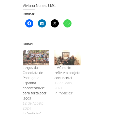
Viviana Nunes, LMC
Partilhar:
Related
Leigos da
LMC norte
Consolata de
refletem projeto
Portugal e
continental
Espanha
12 de Maio,
encontram-se
2021
para fortalecer
In "noticias"
laços
12 de Agosto,
2024
In "noticias"