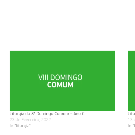
Liturgia do 8º Domingo Comum – Ano C
Lit
23 de Fevereiro, 2022
13 
In "liturgia"
In "