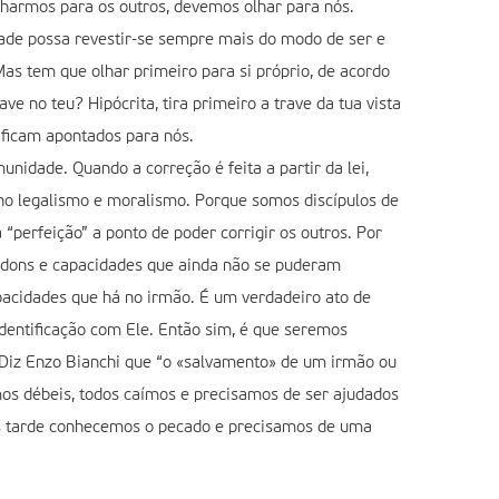
harmos para os outros, devemos olhar para nós.
dade possa revestir-se sempre mais do modo de ser e
as tem que olhar primeiro para si próprio, de acordo
e no teu? Hipócrita, tira primeiro a trave da tua vista
 ficam apontados para nós.
nidade. Quando a correção é feita a partir da lei,
no legalismo e moralismo. Porque somos discípulos de
perfeição” a ponto de poder corrigir os outros. Por
os dons e capacidades que ainda não se puderam
apacidades que há no irmão. É um verdadeiro ato de
dentificação com Ele. Então sim, é que seremos
 Diz Enzo Bianchi que “o «salvamento» de um irmão ou
omos débeis, todos caímos e precisamos de ser ajudados
is tarde conhecemos o pecado e precisamos de uma