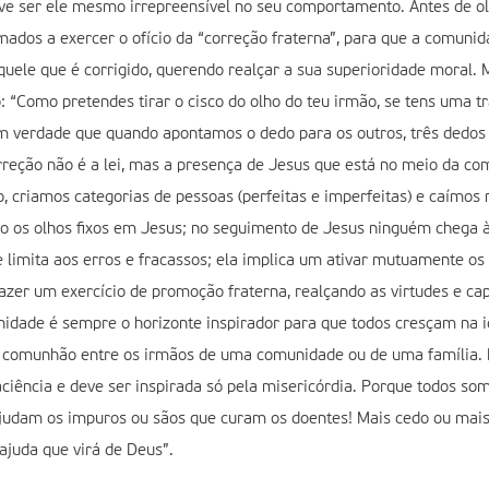
e ser ele mesmo irrepreensível no seu comportamento. Antes de ol
ados a exercer o ofício da “correção fraterna”, para que a comuni
ele que é corrigido, querendo realçar a sua superioridade moral. M
Como pretendes tirar o cisco do olho do teu irmão, se tens uma trav
bem verdade que quando apontamos o dedo para os outros, três dedos
rreção não é a lei, mas a presença de Jesus que está no meio da comu
criamos categorias de pessoas (perfeitas e imperfeitas) e caímos 
 os olhos fixos em Jesus; no seguimento de Jesus ninguém chega à “
 se limita aos erros e fracassos; ela implica um ativar mutuamente 
fazer um exercício de promoção fraterna, realçando as virtudes e c
dade é sempre o horizonte inspirador para que todos cresçam na i
 a comunhão entre os irmãos de uma comunidade ou de uma família.
aciência e deve ser inspirada só pela misericórdia. Porque todos s
ajudam os impuros ou sãos que curam os doentes! Mais cedo ou ma
ajuda que virá de Deus”.