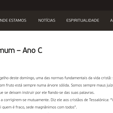
NDE ESTAMOS
NOTÍCIAS
ESPIRITUALIDADE
A
omum – Ano C
gelho deste domingo, uma das normas fundamentais da vida cristã: s
 bom fruto está sempre numa árvore sólida. Somos sempre maus juí
e se deixam instruir por ele fiando-se das suas palavras.
 a corrigirem-se mutuamente. Diz ele aos cristãos de Tessalónica: 
ai quem é fraco, sede magnânimos com todos”.