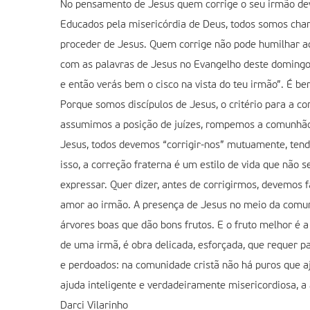
No pensamento de Jesus quem corrige o seu irmão dev
Educados pela misericórdia de Deus, todos somos cham
proceder de Jesus. Quem corrige não pode humilhar aqu
com as palavras de Jesus no Evangelho deste domingo: “
e então verás bem o cisco na vista do teu irmão”. É 
Porque somos discípulos de Jesus, o critério para a co
assumimos a posição de juízes, rompemos a comunhão, 
Jesus, todos devemos “corrigir-nos” mutuamente, tendo
isso, a correção fraterna é um estilo de vida que não
expressar. Quer dizer, antes de corrigirmos, devemos 
amor ao irmão. A presença de Jesus no meio da comuni
árvores boas que dão bons frutos. E o fruto melhor é
de uma irmã, é obra delicada, esforçada, que requer p
e perdoados: na comunidade cristã não há puros que 
ajuda inteligente e verdadeiramente misericordiosa, a 
Darci Vilarinho