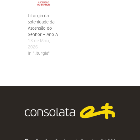
Liturgia da
solenidade da
Ascensão do
Senhor – Ano A
13 de Maio,
2026
In "liturgia"