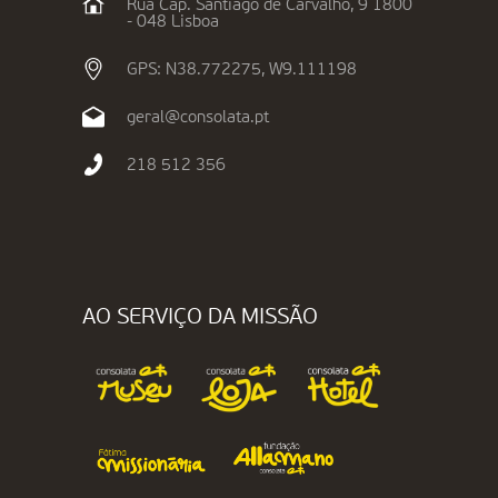
Rua Cap. Santiago de Carvalho, 9 1800
- 048 Lisboa
GPS: N38.772275, W9.111198
geral@consolata.pt
218 512 356
AO SERVIÇO DA MISSÃO