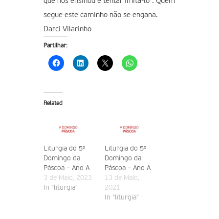
que nos ensinou e tentar imitá-lo”. Quem
segue este caminho não se engana.
Darci Vilarinho
Partilhar:
Related
Liturgia do 5º
Liturgia do 5º
Domingo da
Domingo da
Páscoa – Ano A
Páscoa – Ano A
3 de Maio, 2023
13 de Maio,
In "liturgia"
2021
In "liturgia"