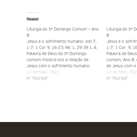
Related
Liturgia do 5º Domingo Comum – Ano
Liturgia do 5º
B
B
Jesus e o sofrimento humano Job 7,
Jesus e o sofr
1-7; 1 Cor 9, 16-23; Mc 1, 29-39 1. A
1-7; 1 Cor 9, 1
Palavra de Deus do 5º Domingo
Palavra de Deu
comum mostra-nos a relação de
comum, Ano B, 
Jesus com o sofrimento humano.
de Jesus com o
Jesus manifesta um coração sensível
13 de Maio, 2021
Jesus manifesta
12 de Maio, 202
perante a dor que nos aflige. A cura
In "liturgia"
perante a dor qu
In "liturgia"
da sogra de Pedro, e…
da sogra de…