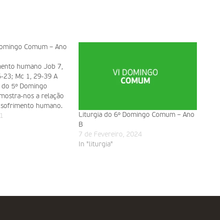
 Domingo Comum – Ano
imento humano Job 7,
6-23; Mc 1, 29-39 A
s do 5º Domingo
mostra-nos a relação
 sofrimento humano.
Liturgia do 6º Domingo Comum – Ano
 um coração sensível
1
B
e nos aflige. A cura
7 de Fevereiro, 2024
In "liturgia"