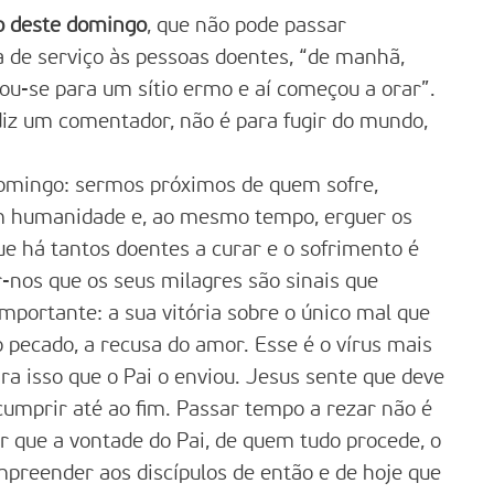
o deste domingo
, que não pode passar
 de serviço às pessoas doentes, “de manhã,
rou-se para um sítio ermo e aí começou a orar”.
 diz um comentador, não é para fugir do mundo,
domingo: sermos próximos de quem sofre,
m humanidade e, ao mesmo tempo, erguer os
ue há tantos doentes a curar e o sofrimento é
-nos que os seus milagres são sinais que
portante: a sua vitória sobre o único mal que
pecado, a recusa do amor. Esse é o vírus mais
ara isso que o Pai o enviou. Jesus sente que deve
cumprir até ao fim. Passar tempo a rezar não é
ar que a vontade do Pai, de quem tudo procede, o
mpreender aos discípulos de então e de hoje que