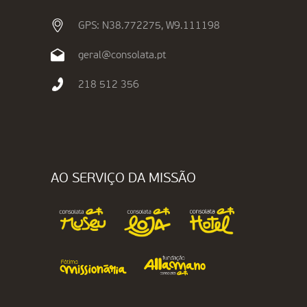
GPS: N38.772275, W9.111198
geral@consolata.pt
218 512 356
AO SERVIÇO DA MISSÃO