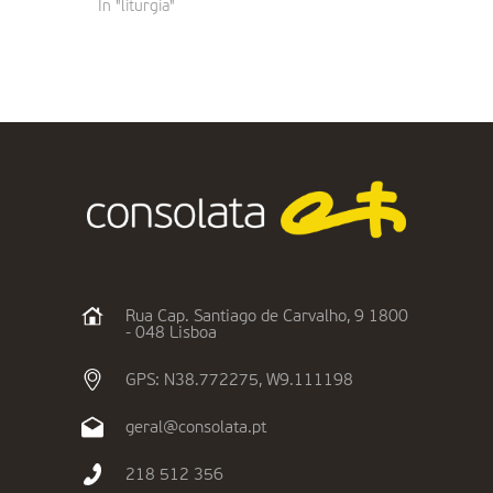
In "liturgia"
Rua Cap. Santiago de Carvalho, 9 1800
- 048 Lisboa
GPS: N38.772275, W9.111198
geral@consolata.pt
218 512 356