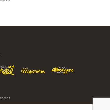
O
tactos