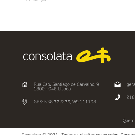
Rua Cap. Santiago de Carvalho, 9
gera
1800 - 048 Lisboa
218
GPS: N38.772275, W9.111198
Quem