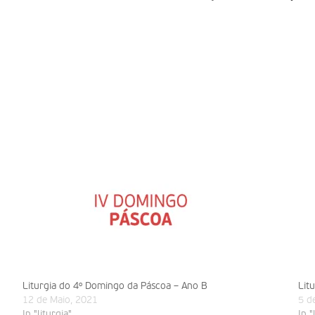
Liturgia do 4º Domingo da Páscoa – Ano B
Lit
12 de Maio, 2021
5 d
In "liturgia"
In "