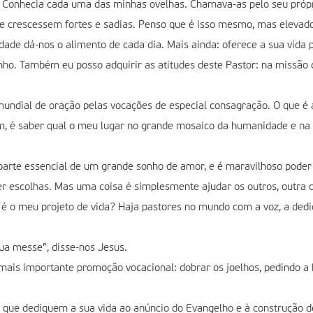
. Conhecia cada uma das minhas ovelhas. Chamava-as pelo seu própr
 crescessem fortes e sadias. Penso que é isso mesmo, mas elevado ao
de dá-nos o alimento de cada dia. Mais ainda: oferece a sua vida 
ho. Também eu posso adquirir as atitudes deste Pastor: na missão d
undial de oração pelas vocações de especial consagração. O que 
m, é saber qual o meu lugar no grande mosaico da humanidade e na 
 parte essencial de um grande sonho de amor, e é maravilhoso poder 
r escolhas. Mas uma coisa é simplesmente ajudar os outros, outra co
 é o meu projeto de vida? Haja pastores no mundo com a voz, a ded
ua messe”, disse-nos Jesus.
 a mais importante promoção vocacional: dobrar os joelhos, pedindo 
: que dediquem a sua vida ao anúncio do Evangelho e à construção 