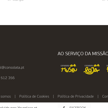
AO SERVIÇO DA MISSÃ
l@consolata.pt
 512 356
 somos
|
Política de Cookies
|
Política de Privacidade
|
Con