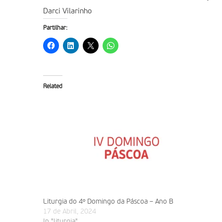
Darci Vilarinho
Partilhar:
Related
Liturgia do 4º Domingo da Páscoa – Ano B
17 de Abril, 2024
In "liturgia"