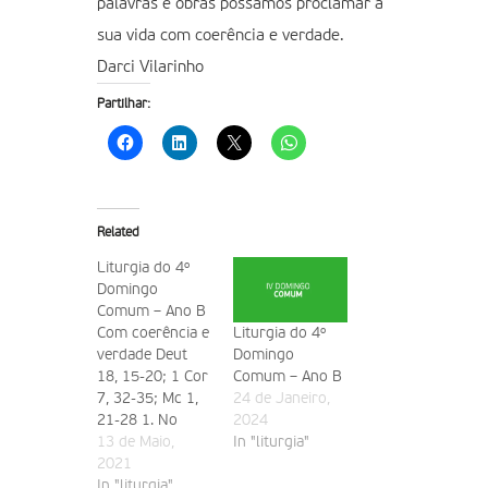
palavras e obras possamos proclamar a
sua vida com coerência e verdade.
Darci Vilarinho
Partilhar:
Related
Liturgia do 4º
Domingo
Comum – Ano B
Com coerência e
Liturgia do 4º
verdade Deut
Domingo
18, 15-20; 1 Cor
Comum – Ano B
7, 32-35; Mc 1,
24 de Janeiro,
21-28 1. No
2024
Evangelho de
13 de Maio,
In "liturgia"
São Marcos, que
2021
a Liturgia nos
In "liturgia"