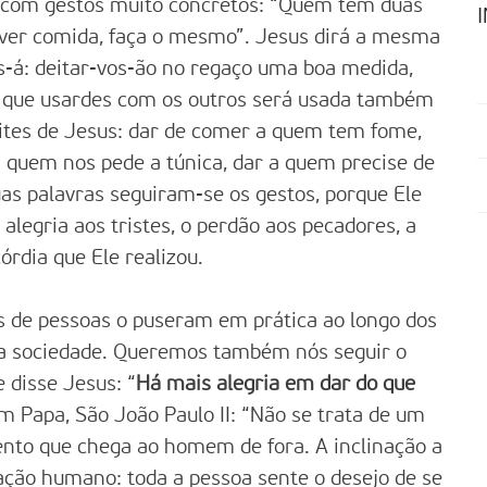
 com gestos muito concretos: “Quem tem duas
ver comida, faça o mesmo”. Jesus dirá a mesma
os-á: deitar-vos-ão no regaço uma boa medida,
da que usardes com os outros será usada também
ites de Jesus: dar de comer a quem tem fome,
 quem nos pede a túnica, dar a quem precise de
s palavras seguiram-se os gestos, porque Ele
 alegria aos tristes, o perdão aos pecadores, a
órdia que Ele realizou.
s de pessoas o puseram em prática ao longo dos
da sociedade. Queremos também nós seguir o
disse Jesus: “
Há mais alegria em dar do que
m Papa, São João Paulo II: “Não se trata de um
to que chega ao homem de fora. A inclinação a
ação humano: toda a pessoa sente o desejo de se