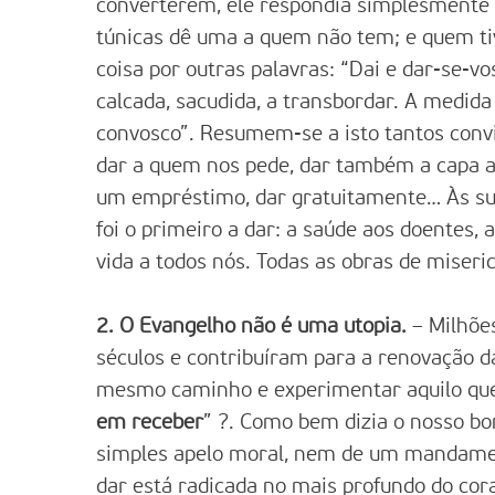
converterem, ele respondia simplesmente
túnicas dê uma a quem não tem; e quem ti
coisa por outras palavras: “Dai e dar-se-v
calcada, sacudida, a transbordar. A medi
convosco”. Resumem-se a isto tantos conv
dar a quem nos pede, dar também a capa a
um empréstimo, dar gratuitamente… Às sua
foi o primeiro a dar: a saúde aos doentes, a
vida a todos nós. Todas as obras de miseric
2. O Evangelho não é uma utopia.
– Milhõe
séculos e contribuíram para a renovação 
mesmo caminho e experimentar aquilo que 
em receber
” ?. Como bem dizia o nosso bo
simples apelo moral, nem de um mandamen
dar está radicada no mais profundo do cor