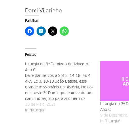
Darci Vilarinho
Partilhar:
Related
Liturgia do 3º Domingo de Advento –
Ano C
Dai e dar-se-vos-á Sof 3, 14-18; Fil 4,
4-7; Lc 3, 10-18 João Batista, esse
grande missionário da história, indica-
nos neste 3º Domingo de Advento um
caminho seguro para acolhermos
Liturgia do 3º 
Jesus como convém. Àqueles que lhe
13 de Maio, 2021
Ano C
perguntavam: “Que devemos fazer?”,
In "liturgia"
9 de Dezembro,
ele respondia simplesmente: “Quem
In "liturgia"
tem duas túnicas dê uma a…