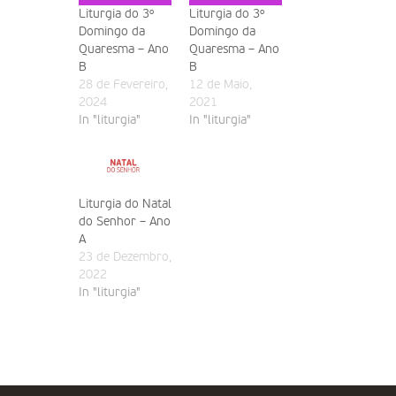
Liturgia do 3º
Liturgia do 3º
Domingo da
Domingo da
Quaresma – Ano
Quaresma – Ano
B
B
28 de Fevereiro,
12 de Maio,
2024
2021
In "liturgia"
In "liturgia"
Liturgia do Natal
do Senhor – Ano
A
23 de Dezembro,
2022
In "liturgia"