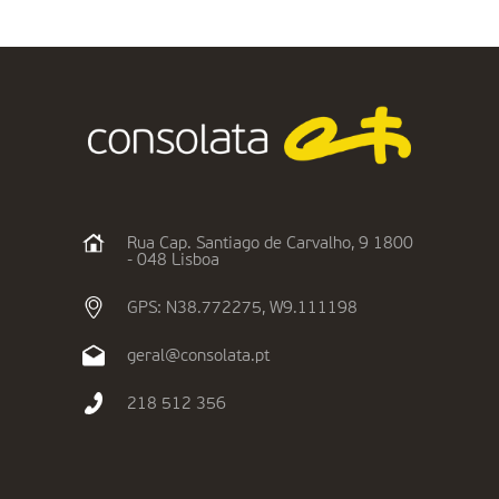
Rua Cap. Santiago de Carvalho, 9 1800
- 048 Lisboa
GPS: N38.772275, W9.111198
geral@consolata.pt
218 512 356