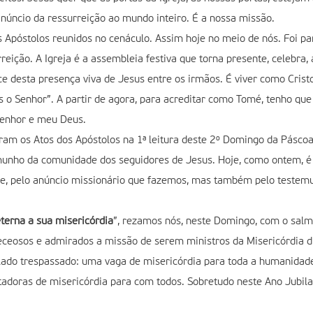
anúncio da ressurreição ao mundo inteiro. É a nossa missão.
s Apóstolos reunidos no cenáculo. Assim hoje no meio de nós. Foi pa
rreição. A Igreja é a assembleia festiva que torna presente, celebr
sce desta presença viva de Jesus entre os irmãos. É viver como Crist
os o Senhor”. A partir de agora, para acreditar como Tomé, tenho que
 Senhor e meu Deus.
rram os Atos dos Apóstolos na 1ª leitura deste 2º Domingo da Páscoa
emunho da comunidade dos seguidores de Jesus. Hoje, como ontem, é 
e, pelo anúncio missionário que fazemos, mas também pelo testemu
terna a sua misericórdia
”, rezamos nós, neste Domingo, com o salm
eceosos e admirados a missão de serem ministros da Misericórdia di
lado trespassado: uma vaga de misericórdia para toda a humanidade. 
adoras de misericórdia para com todos. Sobretudo neste Ano Jubila