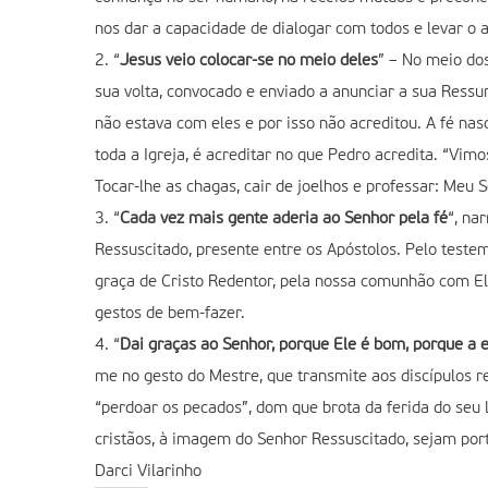
nos dar a capacidade de dialogar com todos e levar o 
2. “
Jesus veio colocar-se no meio deles
” – No meio do
sua volta, convocado e enviado a anunciar a sua Ressu
não estava com eles e por isso não acreditou. A fé na
toda a Igreja, é acreditar no que Pedro acredita. “Vim
Tocar-lhe as chagas, cair de joelhos e professar: Meu
3. “
Cada vez mais gente aderia ao Senhor pela fé
“, na
Ressuscitado, presente entre os Apóstolos. Pelo test
graça de Cristo Redentor, pela nossa comunhão com El
gestos de bem-fazer.
4. “
Dai graças ao Senhor, porque Ele é bom, porque a e
me no gesto do Mestre, que transmite aos discípulos r
“perdoar os pecados”, dom que brota da ferida do seu 
cristãos, à imagem do Senhor Ressuscitado, sejam port
Darci Vilarinho