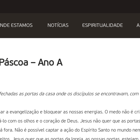
NDE ESTAMOS
NOTÍCIAS
ESPIRITUALIDADE
A
 Páscoa – Ano A
fechadas as portas da casa onde os discípulos se encontravam, com 
sar a evangelização e bloquear as nossas energias. O medo não é cr
lo com os olhos e o coração de Deus. Jesus não quer que as porta
lá fora. Não é possível captar a ação do Espírito Santo no mundo ne
tos. Jesus quer que as portas da Igreja, as nossas portas, estejam 