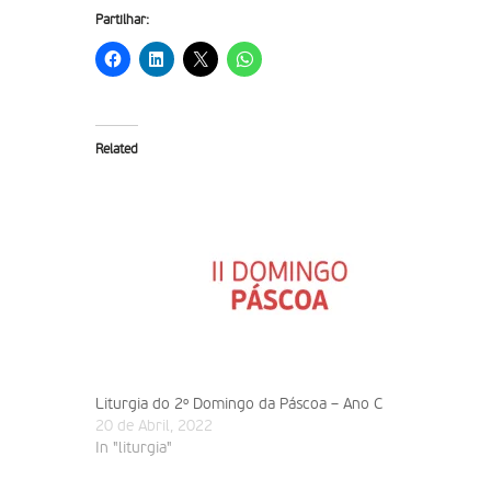
Partilhar:
Related
Liturgia do 2º Domingo da Páscoa – Ano C
20 de Abril, 2022
In "liturgia"