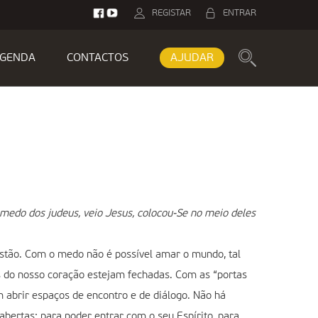
REGISTAR
ENTRAR
GENDA
CONTACTOS
AJUDAR
medo dos judeus, veio Jesus, colocou-Se no meio deles
istão. Com o medo não é possível amar o mundo, tal
s do nosso coração estejam fechadas. Com as “portas
m abrir espaços de encontro e de diálogo. Não há
abertas: para poder entrar com o seu Espírito, para