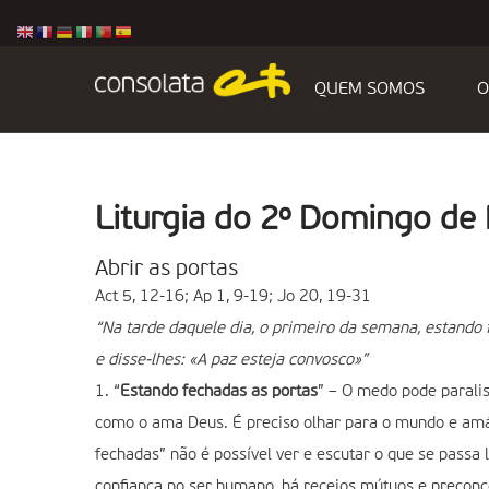
QUEM SOMOS
O
Liturgia do 2º Domingo de
Abrir as portas
Act 5, 12-16; Ap 1, 9-19; Jo 20, 19-31
“Na tarde daquele dia, o primeiro da semana, estando 
e disse-lhes: «A paz esteja convosco»”
1. “
Estando fechadas as portas
” – O medo pode parali
como o ama Deus. É preciso olhar para o mundo e amá-
fechadas” não é possível ver e escutar o que se passa 
confiança no ser humano, há receios mútuos e preconcei