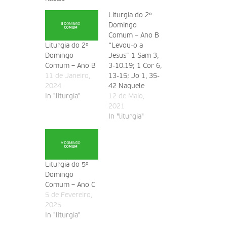
Liturgia do 2º
Domingo
Comum – Ano B
Liturgia do 2º
“Levou-o a
Domingo
Jesus” 1 Sam 3,
Comum – Ano B
3-10.19; 1 Cor 6,
11 de Janeiro,
13-15; Jo 1, 35-
2024
42 Naquele
In "liturgia"
tempo, estava
12 de Maio,
João Baptista
2021
com dois dos
In "liturgia"
seus discípulos
e, vendo Jesus
que passava,
disse: «Eis o
Liturgia do 5º
Cordeiro de
Domingo
Deus». Os dois
Comum – Ano C
discípulos
5 de Fevereiro,
ouviram-no
2025
dizer aquelas
In "liturgia"
palavras e