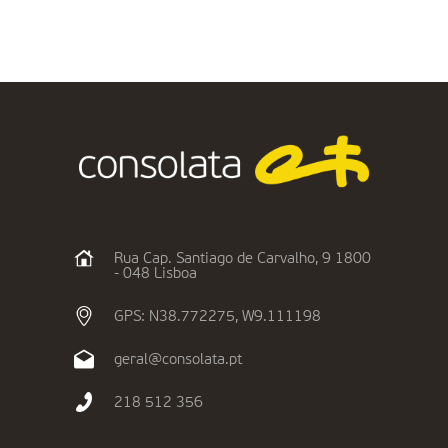
seguiram Jesus.
Entretanto,
Jesus voltou-Se;
e, ao…
Rua Cap. Santiago de Carvalho, 9 1800
- 048 Lisboa
GPS: N38.772275, W9.111198
geral@consolata.pt
218 512 356