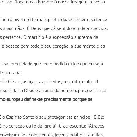
us disse: ‘façamos o homem à nossa imagem, à nossa
de outro nível muito mais profundo. O homem pertence
s suas mãos. É Deus que dá sentido a toda a sua vida.
s pertence. O martírio é a expressão suprema da
e a pessoa com todo o seu coração, a sua mente e as
Essa integridade que me é pedida exige que eu seja
ade humana.
 de César, justiça, paz, direitos, respeito, é algo de
ar sem dar a Deus é a ruína do homem, porque marca
ismo europeu define-se precisamente porque se
 o Espírito Santo o seu protagonista principal. É Ele
o coração da fé da Igreja”. E acrescenta: “Através
nvolvam-se adolescentes, jovens, adultos, famílias,