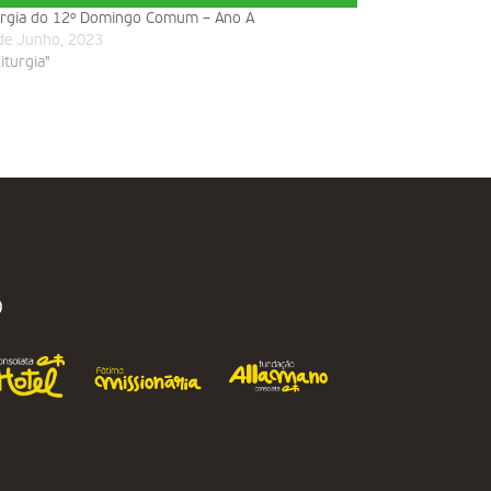
urgia do 12º Domingo Comum – Ano A
de Junho, 2023
liturgia"
O