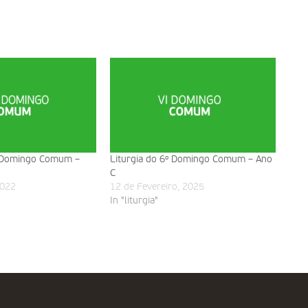
º Domingo Comum –
Liturgia do 6º Domingo Comum – Ano
C
2022
12 de Fevereiro, 2025
In "liturgia"