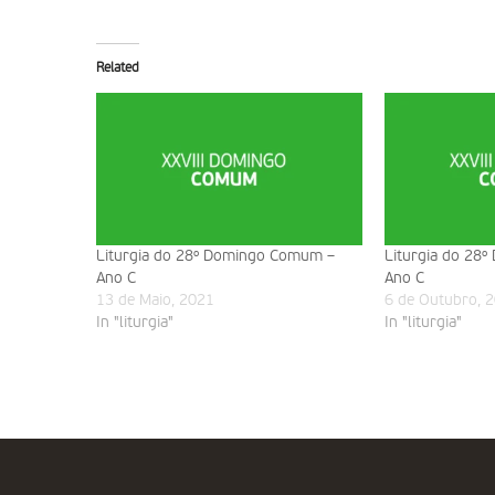
Related
Liturgia do 28º Domingo Comum –
Liturgia do 28
Ano C
Ano C
13 de Maio, 2021
6 de Outubro, 
In "liturgia"
In "liturgia"