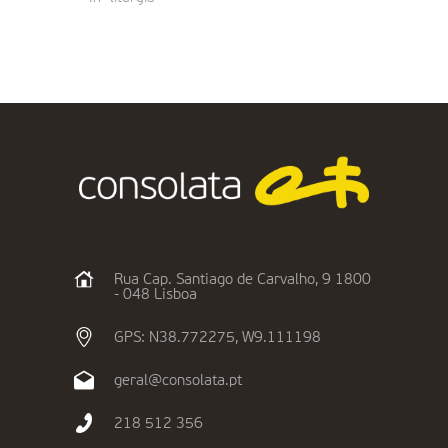
Rua Cap. Santiago de Carvalho, 9 1800
- 048 Lisboa
GPS: N38.772275, W9.111198
geral@consolata.pt
218 512 356