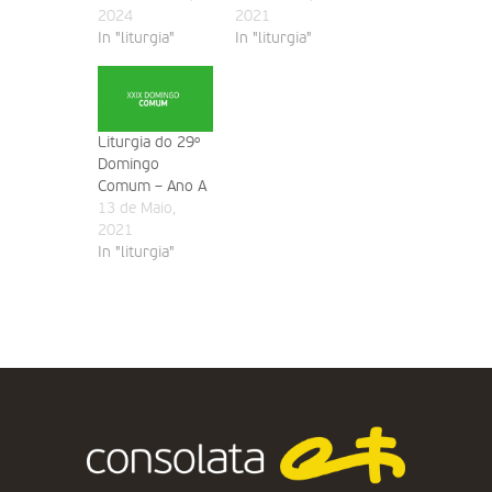
2024
2021
In "liturgia"
In "liturgia"
Liturgia do 29º
Domingo
Comum – Ano A
13 de Maio,
2021
In "liturgia"